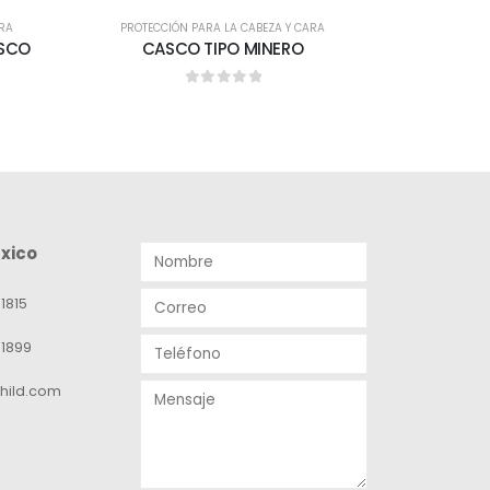
PROTECCIÓ
CACH
ARA
PROTECCIÓN PARA LA CABEZA Y CARA
ASCO
CASCO TIPO MINERO
0
out of 5
xico
1815
-1899
hild.com