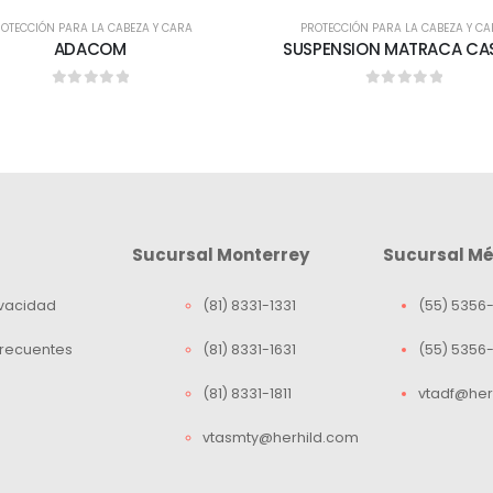
OTECCIÓN PARA LA CABEZA Y CARA
PROTECCIÓN PARA LA CABEZA Y C
ADACOM
SUSPENSION MATRACA C
0
out of 5
0
out of 5
Sucursal Monterrey
Sucursal Mé
ivacidad
(81) 8331-1331
(55) 5356-
Frecuentes
(81) 8331-1631
(55) 5356
(81) 8331-1811
vtadf@her
vtasmty@herhild.com