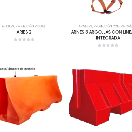
0
out of 5
MASCARILLA 1710
GOGLES
,
PROTECCIÓN VISUAL
ARNESES
,
PROTECCIÓN CONTRA CAÍ
ARIES 2
ARNES 3 ARGOLLAS CON LINE
0
out of 5
INTEGRADA
0
out of 5
MASCARILLA 1720
0
out of 5
0
out of 5