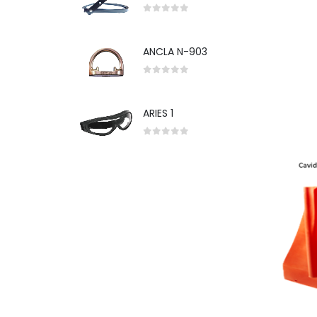
0
out of 5
ANCLA N-903
0
out of 5
ARIES 1
0
out of 5