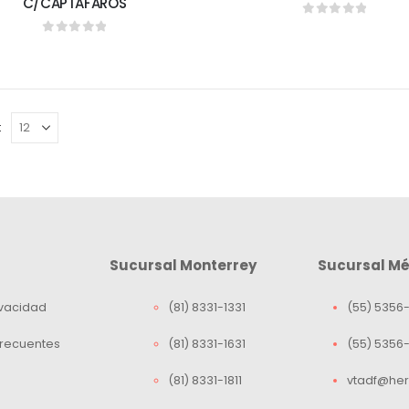
C/CAPTAFAROS
0
out of 5
0
out of 5
:
Sucursal Monterrey
Sucursal Mé
ivacidad
(81) 8331-1331
(55) 5356-
Frecuentes
(81) 8331-1631
(55) 5356
(81) 8331-1811
vtadf@her