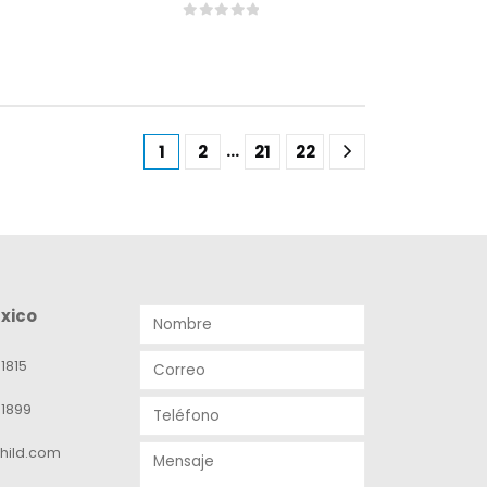
0
out of 5
…
1
2
21
22
xico
1815
-1899
hild.com