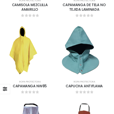
ROPA PROTECTORA
ROPA PROTECTORA
CAMISOLA MEZCLILLA
CAPAMANGA DE TELA NO
AMARILLO
TEJIDA LAMINADA
0
out of 5
0
out of 5
MASCARILLA 1501
0
out of 5
MASCARILLA 1710
0
out of 5
ROPA PROTECTORA
ROPA PROTECTORA
MASCARILLA 1720
CAPAMANGA NW85
CAPUCHA ANTIFLAMA
0
out of 5
0
out of 5
0
out of 5