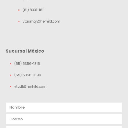
(81) 8331-1811
vtasmty@herhild.com
Sucursal México
(55) 5356-1815
(55) 5356-1899
vtadf@herhild.com