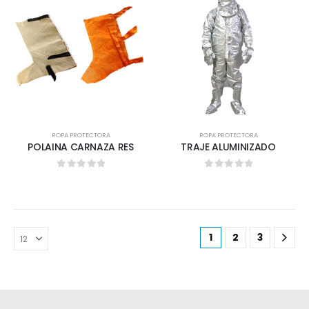
ROPA PROTECTORA
ROPA PROTECTORA
POLAINA CARNAZA RES
TRAJE ALUMINIZADO
0
out of 5
0
out of 5
1
2
3