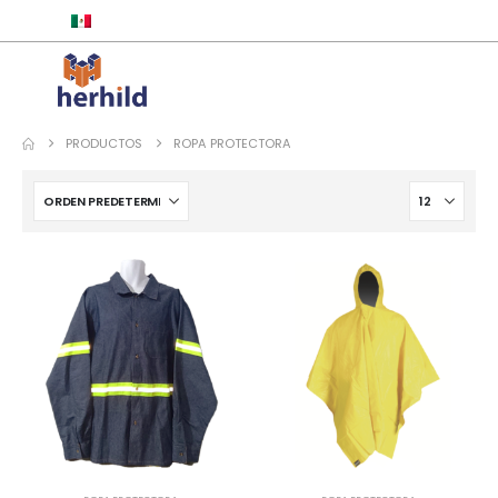
ESPAÑOL
PRODUCTOS
ROPA PROTECTORA