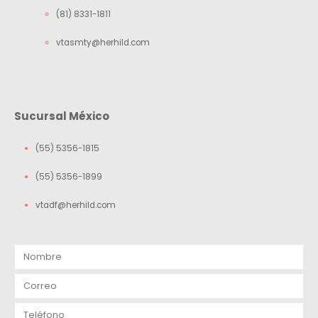
(81) 8331-1811
vtasmty@herhild.com
Sucursal México
(55) 5356-1815
(55) 5356-1899
vtadf@herhild.com