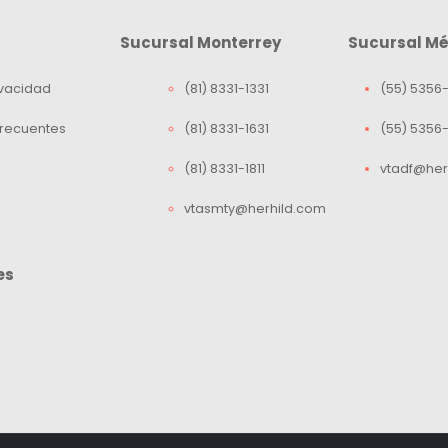
Sucursal Monterrey
Sucursal Mé
ivacidad
(81) 8331-1331
(55) 5356-
Frecuentes
(81) 8331-1631
(55) 5356
(81) 8331-1811
vtadf@her
vtasmty@herhild.com
es