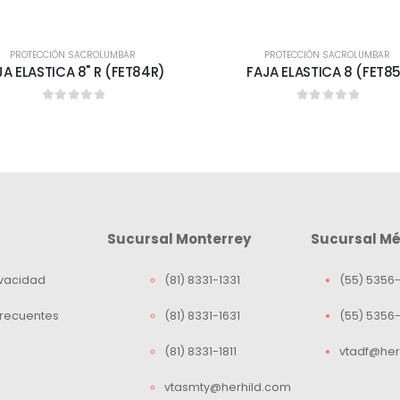
PROTECCIÓN SACROLUMBAR
PROTECCIÓN SACROLUMBAR
JA ELASTICA 8" R (FET84R)
FAJA ELASTICA 8 (FET8
0
out of 5
0
out of 5
Sucursal Monterrey
Sucursal Mé
ivacidad
(81) 8331-1331
(55) 5356-
Frecuentes
(81) 8331-1631
(55) 5356
(81) 8331-1811
vtadf@her
vtasmty@herhild.com