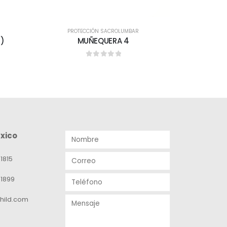
PROTECCIÓN SACROLUMBAR
PROT
5)
MUÑEQUERA 4
FAJA ELAS
0
out of 5
xico
1815
-1899
hild.com