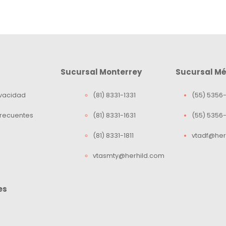
Sucursal Monterrey
Sucursal Mé
ivacidad
(81) 8331-1331
(55) 5356-
Frecuentes
(81) 8331-1631
(55) 5356
(81) 8331-1811
vtadf@her
vtasmty@herhild.com
es