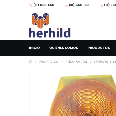
(81) 8331-1331
(81) 8331-1631
(81) 833
INICIO
QUIÉNES SOMOS
PRODUCTOS
PRODUCTOS
SEÑALIZACIÓN
LÁMPARA DE S