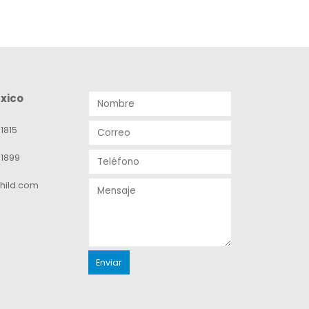
xico
1815
-1899
hild.com