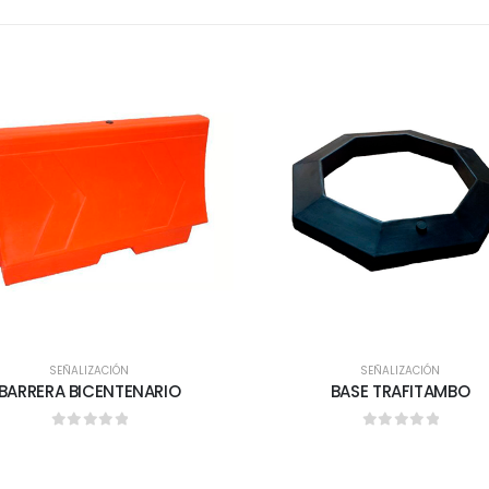
SEÑALIZACIÓN
SEÑALIZACIÓN
BARRERA BICENTENARIO
BASE TRAFITAMBO
0
out of 5
0
out of 5